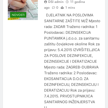
DSI admin
11 godina
ago
0
1 mins
DJELATNIK NA POSLOVIMA
NOVOSTI
SANITARNE ZAŠTITE M/Ž Mjesto
rada: ZADAR Traženo radnika: 1
Poslodavac: DEZINSEKCIJA
PUNTAMIKA j.d.o.o. za sanitarnu
zaštitu čovjekove okoline Rok za
prijavu: 5.4.2015 IZVRŠITELJ/ICA
ZA POSLOVE DEZINFEKCIJE,
DEZINSEKCIJE I DERATIZACIJE
Mjesto rada: ZAGREB-DUBRAVA
Traženo radnika: 2 Poslodavac:
EKOSANITACIJA D.O.O. ZA
DEZINFEKCIJU, DEZINSEKCIJU I
DERATIZACIJU Rok za prijavu:
7.4.2015. PRVOSTUPNIK/ICA
SANITARNOG INŽENJERSTVA
U…