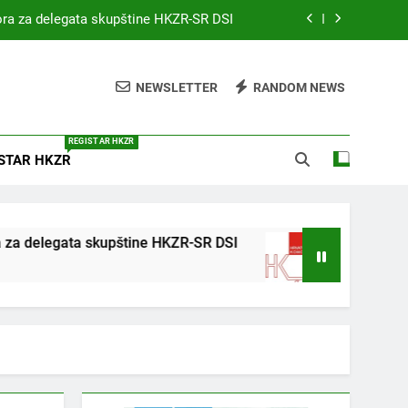
bora za delegata skupštine HKZR-SR DSI
MEDICINA I PRAVO
NEWSLETTER
RANDOM NEWS
on Environmental Health (WCEH 2026)
rofesije s međunarodnim sudjelovanjem
REGISTAR HKZR
STAR HKZR
bora za delegata skupštine HKZR-SR DSI
ta skupštine HKZR-SR DSI
JAVNI POZIV
4 Godine Ago