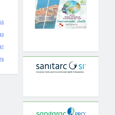
65
43
47
76