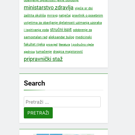
obavljanje djelatnosti javne odvodnje
ministarstvo zdravlja
vijeće sr dsi
mrrsvg
zaštita okoliša
natječaj
pravilnik o posebnim
uvijetima za obavljanje djelatnosti uzimanja uzoraka
stručni ispit
i ispitivanja voda
odobrenje za
samostalan rad
aleksandar bulog
medicinski
fakultet rijeka
prosvjed
literatura
I područno vijeće
dragica majstorović
tumačenje
sjednica
pripravnički staž
Search
Pretraži: