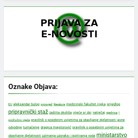
Oznake Objava:
prijedlog
aleksandar bulog
medicinski fakultet rijeka
EU
prosvjed
literatura
pripravnički staž
zaštita okoliša
vijeće sr dsi
natječaj
sjednica
I
pravilnik o posebnim uvijetima za obavljanje djelatnosti javne
područno vijeće
dragica majstorović
odvodnje
tumačenje
pravilnik o posebnim uvijetima za
ministarstvo
obavljanje djelatnosti uzimanja uzoraka i ispitivanja voda