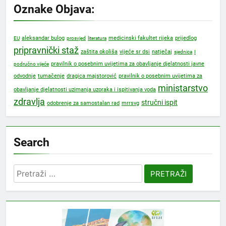
Oznake Objava:
prijedlog
aleksandar bulog
medicinski fakultet rijeka
EU
prosvjed
literatura
pripravnički staž
zaštita okoliša
vijeće sr dsi
natječaj
sjednica
I
pravilnik o posebnim uvijetima za obavljanje djelatnosti javne
područno vijeće
dragica majstorović
odvodnje
tumačenje
pravilnik o posebnim uvijetima za
ministarstvo
obavljanje djelatnosti uzimanja uzoraka i ispitivanja voda
zdravlja
stručni ispit
mrrsvg
odobrenje za samostalan rad
Search
Pretraži: