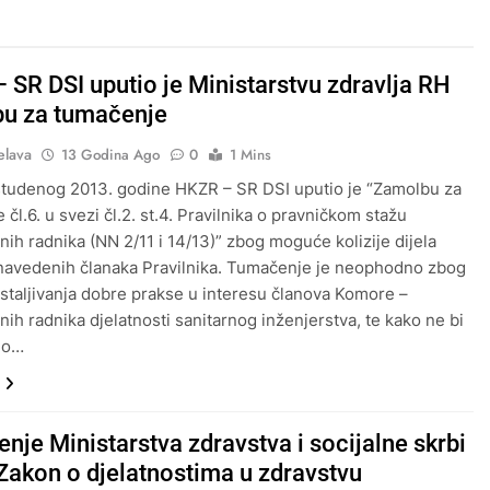
 SR DSI uputio je Ministarstvu zdravlja RH
u za tumačenje
elava
13 Godina Ago
0
1 Mins
tudenog 2013. godine HKZR – SR DSI uputio je “Zamolbu za
čl.6. u svezi čl.2. st.4. Pravilnika o pravničkom stažu
nih radnika (NN 2/11 i 14/13)” zbog moguće kolizije dijela
avedenih članaka Pravilnika. Tumačenje je neophodno zbog
staljivanja dobre prakse u interesu članova Komore –
nih radnika djelatnosti sanitarnog inženjerstva, te kako ne bi
no…
nje Ministarstva zdravstva i socijalne skrbi
Zakon o djelatnostima u zdravstvu