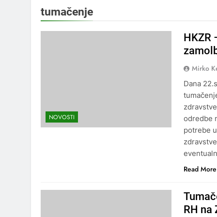
tumačenje
HKZR –
zamolb
Mirko K
Dana 22.s
tumačenje 
zdravstve
NOVOSTI
odredbe n
potrebe u
zdravstve
eventual
Read More
Tumače
RH na 