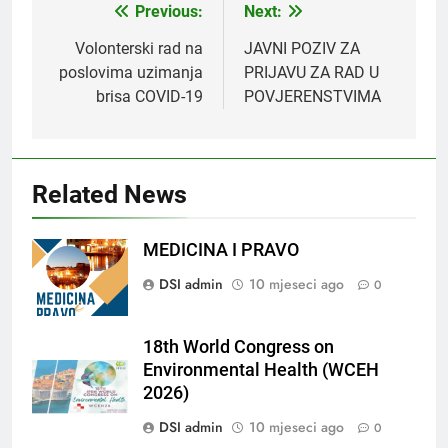
Previous:
Next:
Navigacija
objava
Volonterski rad na
JAVNI POZIV ZA
poslovima uzimanja
PRIJAVU ZA RAD U
brisa COVID-19
POVJERENSTVIMA
Related News
MEDICINA I PRAVO
DSI admin
10 mjeseci ago
0
18th World Congress on
Environmental Health (WCEH
2026)
DSI admin
10 mjeseci ago
0