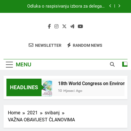
Skip
Odluka o raspisivanju izbora za delegata
to
skupštine HKZR-SR DSI
content
MEDICINA I PRAVO
18th World Congress on Environmental Health
(WCEH 2026)
4. Kongres sanitarne profesije s međunarodnim
NEWSLETTER
RANDOM NEWS
sudjelovanjem
Odluka o raspisivanju izbora za delegata
skupštine HKZR-SR DSI
MENU
 I PRAVO
18th World Congress on Environme
HEADLINES
go
10 Mjeseci Ago
Home
2021
svibanj
VAŽNA OBAVIJEST ČLANOVIMA