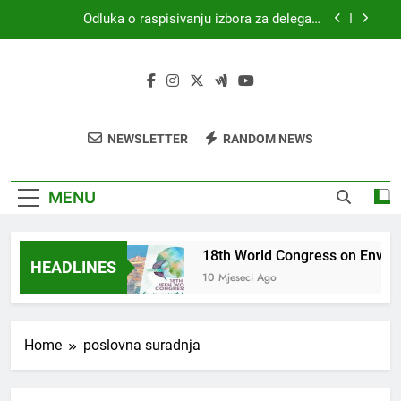
Skip
Odluka o raspisivanju izbora za delegata
to
skupštine HKZR-SR DSI
content
MEDICINA I PRAVO
18th World Congress on Environmental Health
(WCEH 2026)
4. Kongres sanitarne profesije s međunarodnim
NEWSLETTER
RANDOM NEWS
sudjelovanjem
Odluka o raspisivanju izbora za delegata
skupštine HKZR-SR DSI
MENU
CINA I PRAVO
18th World Congress on Envir
HEADLINES
eci Ago
10 Mjeseci Ago
Home
poslovna suradnja