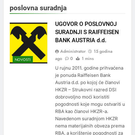
poslovna suradnja
UGOVOR O POSLOVNOJ
SURADNJI S RAIFFEISEN
BANK AUSTRIA d.d.
Administrator
15 godina
ago
0
1 mins
NOVOSTI
U rujnu 2011. godine prihvaćena
je ponuda Raiffeisen Bank
Austria d.d. po kojoj će članovi
HKZR – Strukovni razred DSI
dobrovoljno moći koristiti
pogodnosti koje mogu ostvariti u
RBA kao članovi HKZR-a.
Navedenom suradnjom HKZR
nema materijalnih obveza prema
RBA, a korištenje pogodnosti za