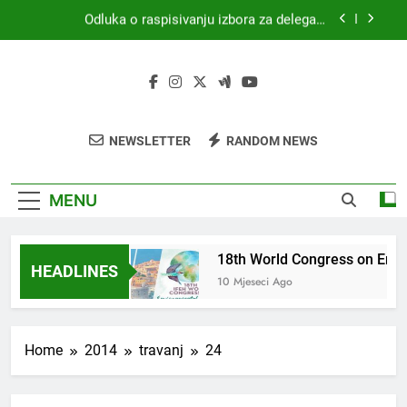
Skip
Odluka o raspisivanju izbora za delegata
to
skupštine HKZR-SR DSI
content
MEDICINA I PRAVO
18th World Congress on Environmental Health
(WCEH 2026)
4. Kongres sanitarne profesije s međunarodnim
NEWSLETTER
RANDOM NEWS
sudjelovanjem
Odluka o raspisivanju izbora za delegata
skupštine HKZR-SR DSI
MENU
ICINA I PRAVO
18th World Congress on Envi
HEADLINES
jeseci Ago
10 Mjeseci Ago
Home
2014
travanj
24