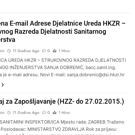
na E-mail Adrese Djelatnice Ureda HKZR –
vnog Razreda Djelatnosti Sanitarnog
erstva
min
11 Godina Ago
0
1 Mins
ICA UREDA HKZR – STRUKOVNOG RAZREDA DJELATNOSTI
OG INŽENJERSTVA SANJA DOBRENIĆ, bacc.sanit.ing.
a je e-mail adresu. Novi E-mail: sanja.dobrenic@dsi.hkzr.hr
aj za Zapošljavanje (HZZ- do 27.02.2015.)
min
11 Godina Ago
0
1 Mins
SANITARNI INSPEKTOR/ICA Mjesto rada: ZAGREB Traženo
1 Poslodavac: MINISTARSTVO ZDRAVLJA Rok za prijavu: