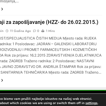
mišljenja,…
aji za zapošljavanje (HZZ- do 26.02.2015.)
min
11 Godina Ago
0
1 Mins
IST/SPECIJALISTICA ČISTIH MEDIJA Mjesto rada: RIJEKA
radnika: 1 Poslodavac: JADRAN – GALENSKI LABORATORIJ
PROIZVODNJU I PROMET FARMACEUTSKIH I KOZMETIČKIH
A Rok za prijavu: 16.2.2015 ZDRAVSTVENI/A DJELATNIK/ICA
o rada: ZAGREB Traženo radnika: 2 Poslodavac: NASTAVNI
 JAVNO ZDRAVSTVO DR. ANDRIJA ŠTAMPAR Rok za prijavu:
5 SANITARNI/A TEHNIČAR/KA Mjesto rada: ZAGREB Traženo…
o bismo vam pružili najbolje iskustvo na našoj web stranici.
 - News WordPress Theme 2026. Powered By
.
BlazeThemes
 about which cookies we are using or switch them off in
settings
.