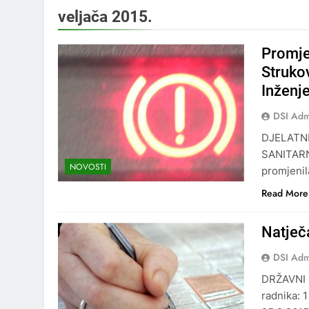
veljača 2015.
Promje
Struko
Inženj
DSI Ad
DJELATN
SANITARN
NOVOSTI
promjenil
Read More
Natječ
DSI Ad
DRŽAVNI 
radnika: 