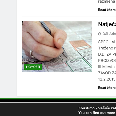
razmjena 
Read More
Natječ
DSI Ad
SPECIJAL
Traženo 
D.D. ZA 
PROIZVOD
III Mjest
NOVOSTI
ZAVOD ZA
12.2.201
Read More
Koristimo kolačiće kak
Newsmatic
You can find out more