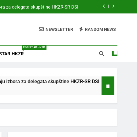
bora za delegata skupštine HKZR-SR DSI
MEDICINA I PRAVO
NEWSLETTER
RANDOM NEWS
on Environmental Health (WCEH 2026)
rofesije s međunarodnim sudjelovanjem
REGISTAR HKZR
STAR HKZR
bora za delegata skupštine HKZR-SR DSI
bora za delegata skupštine HKZR-SR DSI
JAVNI
4 Godi