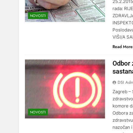
25.2.201
rada: RIJ
ZDRAVLJA 
NOVOSTI
INSPEKTO
Poslodav
VIŠI/A S
Read More
Odbor z
sastan
DSI Ad
Zagreb –
zdravstvo 
komore da
NOVOSTI
Odbora za
zdravstvu
nazočan i 