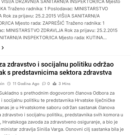
5 VIŠI/A DRŽAVNI/A SANITARNI/A INSPEKTOR/ICA Mjesto
EKA Traženo radnika: 1 Poslodavac: MINISTARSTVO
Rok za prijavu: 25.2.2015 VIŠI/A SANITARNI/A
R/ICA Mjesto rada: ZAPREŠIĆ Traženo radnika: 1
ac: MINISTARSTVO ZDRAVLJA Rok za prijavu: 25.2.2015
ANITARNI/A INSPEKTOR/ICA Mjesto rada: KUTINA…
a zdravstvo i socijalnu politiku održao
ak s predstavnicima sektora zdravstva
min
11 Godina Ago
0
3 Mins
 Sukladno s prethodnim dogovorom članova Odbora za
i socijalnu politiku te predstavnika Hrvatske liječničke
nas je u Hrvatskome saboru održan sastanak članova
 zdravstvo i socijalnu politiku, predstavnika svih komora u
, Hrvatskoga zavoda za zdravstveno osiguranje, a bio je
ministar zdravlja Siniša Varga. Osnovni cilj sastanka bila je