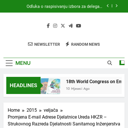
Skip
Odluka o raspisivanju izbora za delegata
to
skupštine HKZR-SR DSI
content
MEDICINA I PRAVO
18th World Congress on Environmental Health
(WCEH 2026)
4. Kongres sanitarne profesije s međunarodnim
NEWSLETTER
RANDOM NEWS
sudjelovanjem
Odluka o raspisivanju izbora za delegata
skupštine HKZR-SR DSI
MENU
CINA I PRAVO
18th World Congress on Envir
HEADLINES
seci Ago
10 Mjeseci Ago
Home
2015
veljača
Promjena E-mail Adrese Djelatnice Ureda HKZR –
Strukovnog Razreda Djelatnosti Sanitarnog Inženjerstva