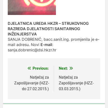
DJELATNICA UREDA HKZR – STRUKOVNOG
RAZREDA DJELATNOSTI SANITARNOG
INŽENJERSTVA
SANJA DOBRENIĆ, bacc.sanit.ing. promjenila je e-
mail adresu. Novi
E-mail
:
sanja.dobrenic@dsi.hkzr.hr
Previous:
Next:
Navigacija
objava
Natječaj za
Natječaj za
Zapošljavanje (HZZ-
Zapošljavanje (HZZ-
do 27.02.2015.)
03.03.2015.)