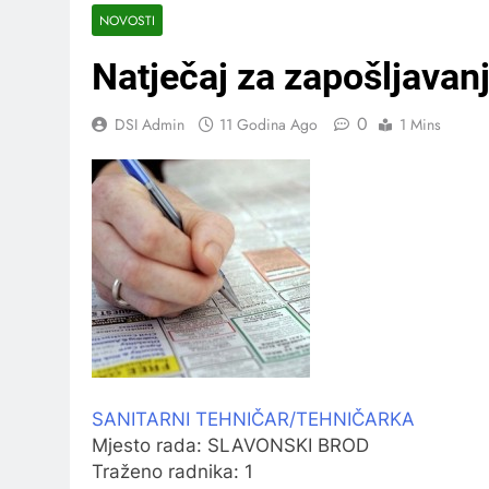
NOVOSTI
Natječaj za zapošljavan
0
DSI Admin
11 Godina Ago
1 Mins
SANITARNI TEHNIČAR/TEHNIČARKA
Mjesto rada:
SLAVONSKI BROD
Traženo radnika:
1