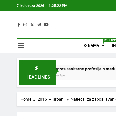
Skip
7. kolovoza 2026.
1:25:22 PM
to
content
SVE O NA
O NAMA
I
26)
4. Kongres sanitarne profesije s međuna
3 Godine Ago
HEADLINES
Home
2015
srpanj
Natječaj za zapošljavanj