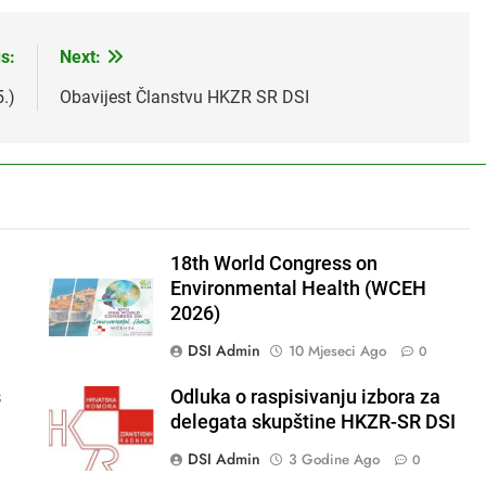
s:
Next:
.)
Obavijest Članstvu HKZR SR DSI
18th World Congress on
Environmental Health (WCEH
2026)
DSI Admin
10 Mjeseci Ago
0
s
Odluka o raspisivanju izbora za
delegata skupštine HKZR-SR DSI
DSI Admin
3 Godine Ago
0