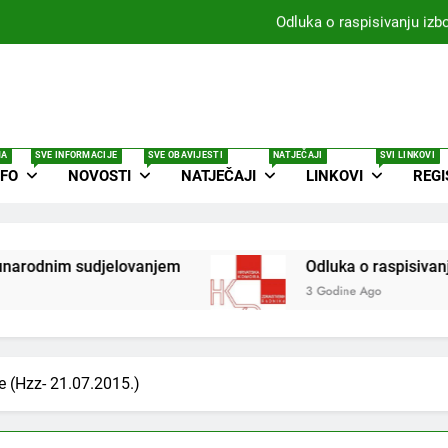
Odluka o raspisivanju iz
18th World Congress 
4. Kongres sanitarne p
MA
SVE INFORMACIJE
SVE OBAVIJESTI
NATJEČAJI
SVI LINKOVI
NFO
NOVOSTI
NATJEČAJI
LINKOVI
REGI
Odluka o raspisivanju iz
rodnim sudjelovanjem
Odluka o raspisivanju 
3 Godine Ago
e (Hzz- 21.07.2015.)