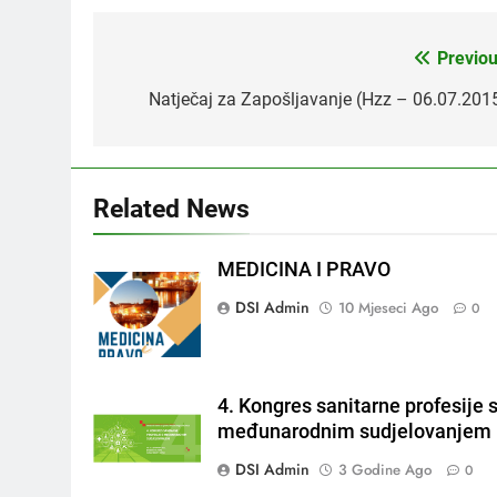
Previou
Navigacija
objava
Natječaj za Zapošljavanje (Hzz – 06.07.2015
Related News
MEDICINA I PRAVO
DSI Admin
10 Mjeseci Ago
0
4. Kongres sanitarne profesije 
međunarodnim sudjelovanjem
DSI Admin
3 Godine Ago
0