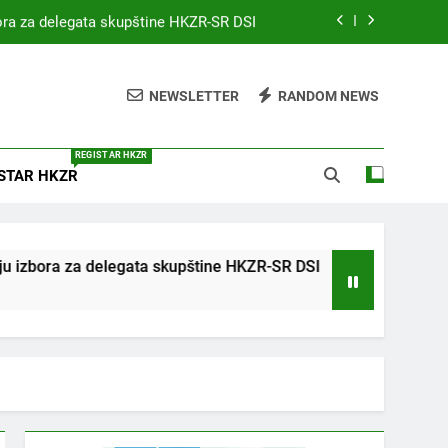
bora za delegata skupštine HKZR-SR DSI
MEDICINA I PRAVO
NEWSLETTER
RANDOM NEWS
on Environmental Health (WCEH 2026)
rofesije s međunarodnim sudjelovanjem
REGISTAR HKZR
STAR HKZR
bora za delegata skupštine HKZR-SR DSI
izbora za delegata skupštine HKZR-SR DSI
JAV
4 Go