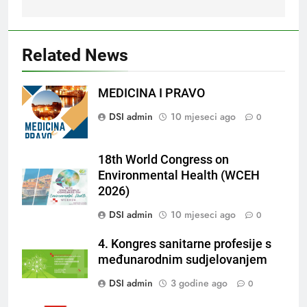
Related News
MEDICINA I PRAVO
DSI admin
10 mjeseci ago
0
18th World Congress on
Environmental Health (WCEH
2026)
DSI admin
10 mjeseci ago
0
4. Kongres sanitarne profesije s
međunarodnim sudjelovanjem
DSI admin
3 godine ago
0