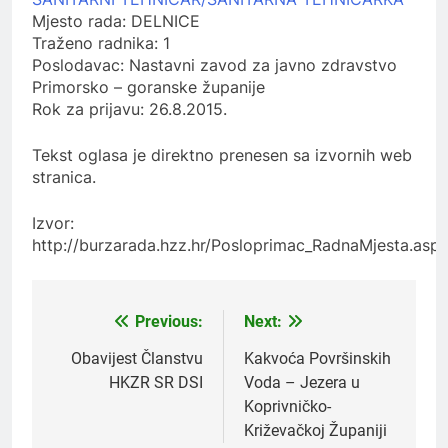
Mjesto rada:
DELNICE
Traženo radnika:
1
Poslodavac:
Nastavni zavod za javno zdravstvo
Primorsko – goranske županije
Rok za prijavu:
26.8.2015.
Tekst oglasa je direktno prenesen sa izvornih web
stranica.
Izvor:
http://burzarada.hzz.hr/Posloprimac_RadnaMjesta.asp
Previous:
Next:
Navigacija
objava
Obavijest Članstvu
Kakvoća Površinskih
HKZR SR DSI
Voda – Jezera u
Koprivničko-
Križevačkoj Županiji