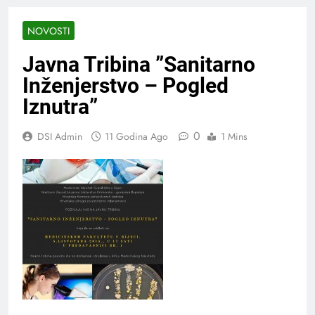
NOVOSTI
Javna Tribina ”Sanitarno
Inženjerstvo – Pogled
Iznutra”
0
DSI Admin
11 Godina Ago
1 Mins