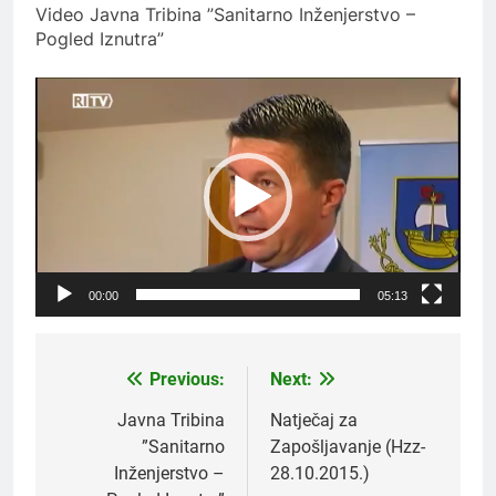
Video Javna Tribina ”Sanitarno Inženjerstvo –
Pogled Iznutra”
Reproduktor
videozapisa
00:00
05:13
Previous:
Next:
Navigacija
objava
Javna Tribina
Natječaj za
”Sanitarno
Zapošljavanje (Hzz-
Inženjerstvo –
28.10.2015.)