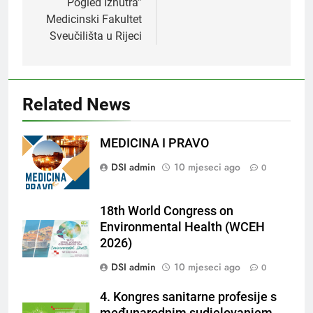
Pogled Iznutra”
Medicinski Fakultet
Sveučilišta u Rijeci
Related News
MEDICINA I PRAVO
DSI admin
10 mjeseci ago
0
18th World Congress on
Environmental Health (WCEH
2026)
DSI admin
10 mjeseci ago
0
4. Kongres sanitarne profesije s
međunarodnim sudjelovanjem