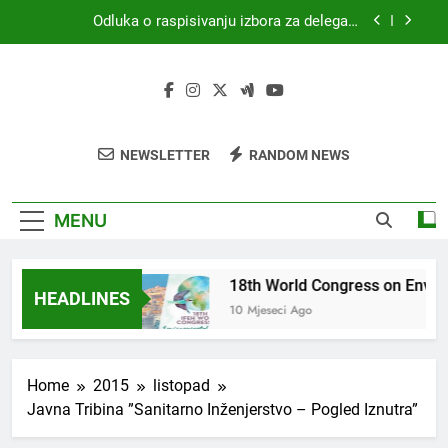
Skip
Odluka o raspisivanju izbora za delegata
to
skupštine HKZR-SR DSI
content
MEDICINA I PRAVO
18th World Congress on Environmental Health
(WCEH 2026)
4. Kongres sanitarne profesije s međunarodnim
NEWSLETTER
RANDOM NEWS
sudjelovanjem
Odluka o raspisivanju izbora za delegata
skupštine HKZR-SR DSI
MENU
CINA I PRAVO
18th World Congress on Envir
HEADLINES
eci Ago
10 Mjeseci Ago
Home
2015
listopad
Javna Tribina ”Sanitarno Inženjerstvo – Pogled Iznutra”