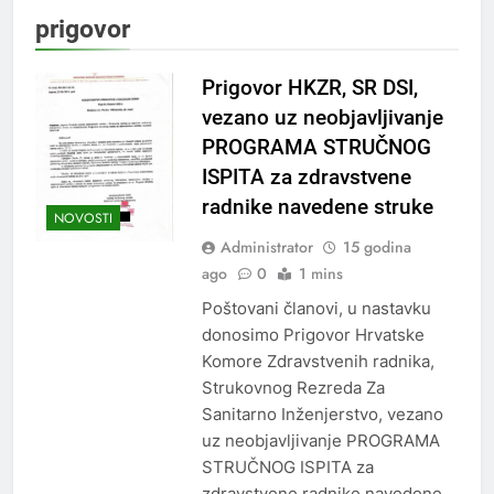
prigovor
Prigovor HKZR, SR DSI,
vezano uz neobjavljivanje
PROGRAMA STRUČNOG
ISPITA za zdravstvene
radnike navedene struke
NOVOSTI
Administrator
15 godina
ago
0
1 mins
Poštovani članovi, u nastavku
donosimo Prigovor Hrvatske
Komore Zdravstvenih radnika,
Strukovnog Rezreda Za
Sanitarno Inženjerstvo, vezano
uz neobjavljivanje PROGRAMA
STRUČNOG ISPITA za
zdravstvene radnike navedene