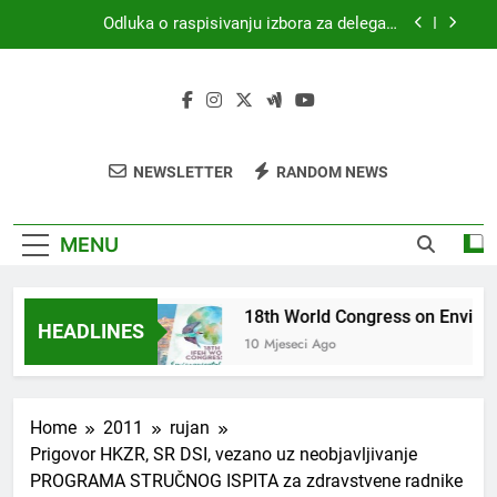
Skip
Odluka o raspisivanju izbora za delegata
to
skupštine HKZR-SR DSI
content
MEDICINA I PRAVO
18th World Congress on Environmental Health
(WCEH 2026)
4. Kongres sanitarne profesije s međunarodnim
NEWSLETTER
RANDOM NEWS
sudjelovanjem
Odluka o raspisivanju izbora za delegata
skupštine HKZR-SR DSI
MENU
NA I PRAVO
18th World Congress on Environ
HEADLINES
i Ago
10 Mjeseci Ago
Home
2011
rujan
Prigovor HKZR, SR DSI, vezano uz neobjavljivanje
PROGRAMA STRUČNOG ISPITA za zdravstvene radnike