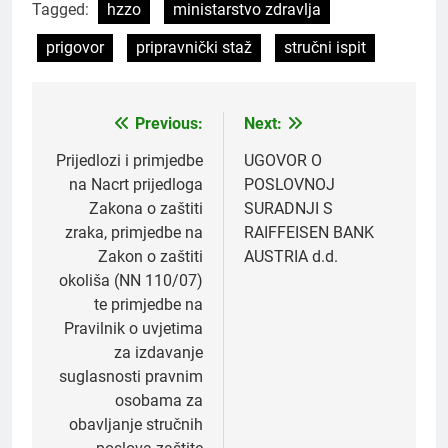
Tagged:
hzzo
ministarstvo zdravlja
prigovor
pripravnički staž
stručni ispit
Previous:
Next:
Navigacija
objava
Prijedlozi i primjedbe
UGOVOR O
na Nacrt prijedloga
POSLOVNOJ
Zakona o zaštiti
SURADNJI S
zraka, primjedbe na
RAIFFEISEN BANK
Zakon o zaštiti
AUSTRIA d.d.
okoliša (NN 110/07)
te primjedbe na
Pravilnik o uvjetima
za izdavanje
suglasnosti pravnim
osobama za
obavljanje stručnih