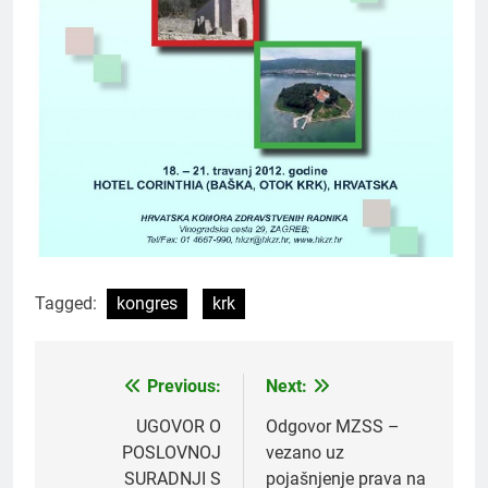
Tagged:
kongres
krk
Previous:
Next:
Navigacija
objava
UGOVOR O
Odgovor MZSS –
POSLOVNOJ
vezano uz
SURADNJI S
pojašnjenje prava na