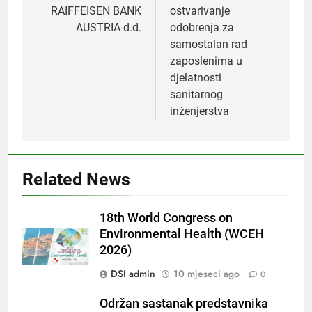
RAIFFEISEN BANK
ostvarivanje
AUSTRIA d.d.
odobrenja za
samostalan rad
zaposlenima u
djelatnosti
sanitarnog
inženjerstva
Related News
18th World Congress on
Environmental Health (WCEH
2026)
DSI admin
10 mjeseci ago
0
Održan sastanak predstavnika