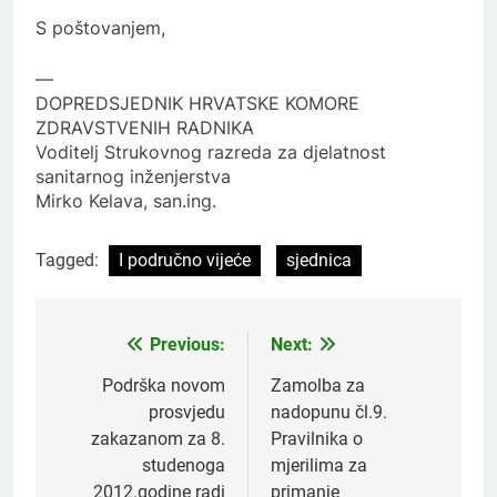
S poštovanjem,
—
DOPREDSJEDNIK HRVATSKE KOMORE
ZDRAVSTVENIH RADNIKA
Voditelj Strukovnog razreda za djelatnost
sanitarnog inženjerstva
Mirko Kelava, san.ing.
Tagged:
I područno vijeće
sjednica
Previous:
Next:
Navigacija
objava
Podrška novom
Zamolba za
prosvjedu
nadopunu čl.9.
zakazanom za 8.
Pravilnika o
studenoga
mjerilima za
2012.godine radi
primanje