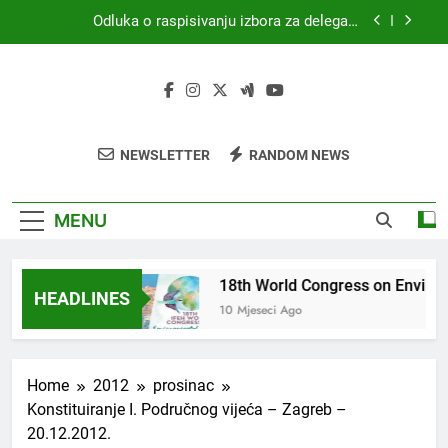
Skip
Odluka o raspisivanju izbora za delegata
to
skupštine HKZR-SR DSI
content
MEDICINA I PRAVO
18th World Congress on Environmental Health
(WCEH 2026)
4. Kongres sanitarne profesije s međunarodnim
NEWSLETTER
RANDOM NEWS
sudjelovanjem
Odluka o raspisivanju izbora za delegata
skupštine HKZR-SR DSI
MENU
NA I PRAVO
18th World Congress on Environ
HEADLINES
i Ago
10 Mjeseci Ago
Home
2012
prosinac
Konstituiranje I. Područnog vijeća – Zagreb –
20.12.2012.