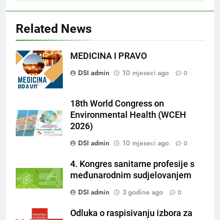
Related News
MEDICINA I PRAVO
DSI admin
10 mjeseci ago
0
18th World Congress on
Environmental Health (WCEH
2026)
DSI admin
10 mjeseci ago
0
4. Kongres sanitarne profesije s
međunarodnim sudjelovanjem
DSI admin
3 godine ago
0
Odluka o raspisivanju izbora za