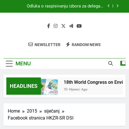
Skip
Odluka o raspisivanju izbora za delegata
to
skupštine HKZR-SR DSI
content
MEDICINA I PRAVO
18th World Congress on Environmental Health
(WCEH 2026)
4. Kongres sanitarne profesije s međunarodnim
NEWSLETTER
RANDOM NEWS
sudjelovanjem
Odluka o raspisivanju izbora za delegata
skupštine HKZR-SR DSI
MENU
INA I PRAVO
18th World Congress on Enviro
HEADLINES
ci Ago
10 Mjeseci Ago
Home
2015
siječanj
Facebook stranica HKZR-SR DSI