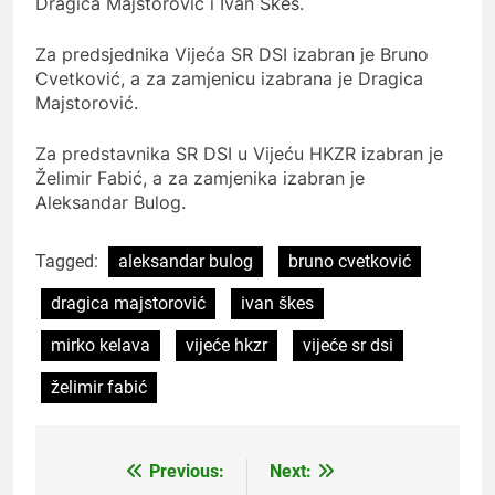
Dragica Majstorović i Ivan Škes.
Za predsjednika Vijeća SR DSI izabran je Bruno
Cvetković, a za zamjenicu izabrana je Dragica
Majstorović.
Za predstavnika SR DSI u Vijeću HKZR izabran je
Želimir Fabić, a za zamjenika izabran je
Aleksandar Bulog.
Tagged:
aleksandar bulog
bruno cvetković
dragica majstorović
ivan škes
mirko kelava
vijeće hkzr
vijeće sr dsi
želimir fabić
Previous:
Next:
Navigacija