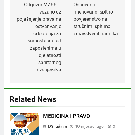
objava
Odgovor MZSS –
Osnovano i
vezano uz
imenovano ispitno
pojašnjenje prava na
povjerenstvo na
ostvarivanje
stručnim ispitima
odobrenja za
zdravstvenih radnika
samostalan rad
zaposlenima u
djelatnosti
sanitarnog
inženjerstva
Related News
MEDICINA I PRAVO
DSI admin
10 mjeseci ago
0