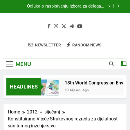
Skip
Odluka o raspisivanju izbora za delegata
to
skupštine HKZR-SR DSI
content
MEDICINA I PRAVO
18th World Congress on Environmental Health
(WCEH 2026)
4. Kongres sanitarne profesije s međunarodnim
NEWSLETTER
RANDOM NEWS
sudjelovanjem
Odluka o raspisivanju izbora za delegata
skupštine HKZR-SR DSI
MENU
INA I PRAVO
18th World Congress on Enviro
HEADLINES
ci Ago
10 Mjeseci Ago
Home
2012
siječanj
Konstituirano Vijeće Strukovnog razreda za djelatnost
sanitarnog inženjerstva