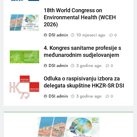
18th World Congress on
Environmental Health (WCEH
2026)
DSI admin
10 mjeseci ago
0
4. Kongres sanitarne profesije s
međunarodnim sudjelovanjem
DSI admin
3 godine ago
0
Odluka o raspisivanju izbora za
delegata skupštine HKZR-SR DSI
DSI admin
3 godine ago
0